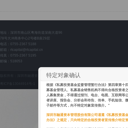
地址：深圳市南山区粤海街道深南大道96
78号大冲商务中心2号楼B座29层
电话：0755-2367 5188
邮箱：
rtcapital@rtcapital.cn
传真：0755-2367 5195
邮编：518053
特定对象确认
版权所有：深圳市融通资本管理股份有限公司 Copyright © 2015 www.rtcapital.cn All Ri
粤ICP备13044914号-1
根据《私募投资基金监督管理暂行办法》第四章第十四
募基金管理人、私募基金销售机构不得向合格投资者
人募集资金，不得通过报刊、电台、电视、互联网等
者讲座、报告会、分析会和布告、传单、手机短信、
子邮件等方式，向不特定对象宣传推介。"
深圳市融通资本管理股份有限公司谨遵《私募投资基
办法》之规定，只向特定的合格投资者宣传推介特定