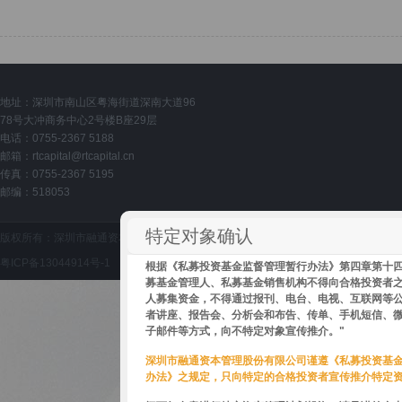
地址：深圳市南山区粤海街道深南大道96
78号大冲商务中心2号楼B座29层
电话：0755-2367 5188
邮箱：
rtcapital@rtcapital.cn
传真：0755-2367 5195
邮编：518053
特定对象确认
版权所有：深圳市融通资本管理股份有限公司 Copyright © 2015 www.rtcapital.cn All Ri
粤ICP备13044914号-1
根据《私募投资基金监督管理暂行办法》第四章第十四
募基金管理人、私募基金销售机构不得向合格投资者
人募集资金，不得通过报刊、电台、电视、互联网等
者讲座、报告会、分析会和布告、传单、手机短信、
子邮件等方式，向不特定对象宣传推介。"
深圳市融通资本管理股份有限公司谨遵《私募投资基
办法》之规定，只向特定的合格投资者宣传推介特定