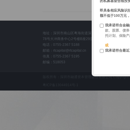
的私募基金合格投
即具备相应风险识
额不低于100万元
我承诺符合金融
款、股票、债券
地址：深圳市南山区粤海街道深南大道96
托计划、保险产
78号大冲商务中心2号楼B座29层
电话：0755-2367 5188
或
我承诺符合最近
邮箱：
rtcapital@rtcapital.cn
传真：0755-2367 5195
邮编：518053
版权所有：深圳市融通资本管理股份有限公司 Copyright © 2015 www
粤ICP备13044914号-1