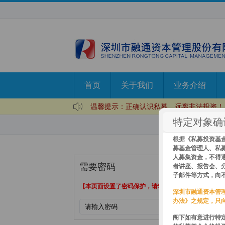
首页
关于我们
业务介绍
温馨提示：正确认识私募，远离非法投资！
特定对象确
温馨提示：正确认识资本市场，理性投资，
温馨提示：理性投资，远离非法证券期货陷
根据《私募投资基
募基金管理人、私
人募集资金，不得
需要密码
者讲座、报告会、
子邮件等方式，向
【本页面设置了密码保护，请输入资管合同计划代码后
深圳市融通资本管
办法》之规定，只
提交
阁下如有意进行特