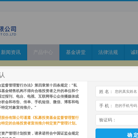
新闻资讯
产品中心
基金讲堂
法律法规
诚
认
保卫财富！
阱！
金监督管理暂行办法》第四章第十四条规定："私
募基金销售机构不得向合格投资者之外的单位和个
姓 名：
通过报刊、电台、电视、互联网等公众传播媒体或
分析会和布告、传单、手机短信、微信、博客和电
手 机：
不特定对象宣传推介。"
五位，区分大小写。】
理股份有限公司谨遵《私募投资基金监督管理暂行
验证码：
向特定的合格投资者宣传推介特定资产管理计划。
定资产管理计划投资，请承诺符合中国证监会规定
确 